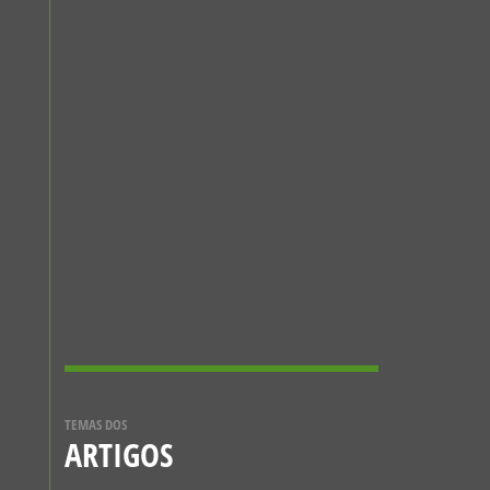
CONHECER MAIS
NOTÍCIAS
A ABELHA-
CARPINTEIRA
O
15 DE DEZEMBRO, 2023
CONHECER MAIS
A ESTRATÉGIA
CN
EUROPEIA 2030 PARA
41
A BIODIVERSIDADE
5 DE DEZEMBRO, 2021
TEMAS DOS
ARTIGOS