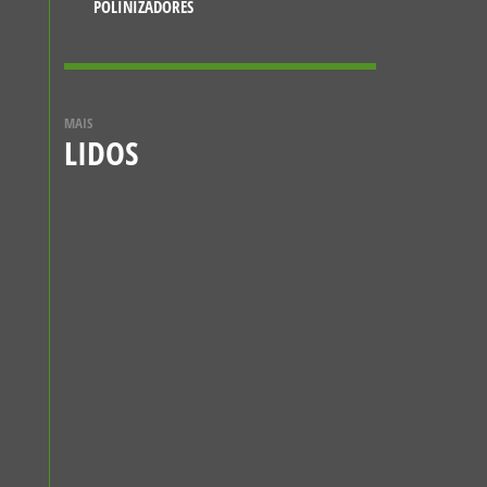
S
POLINIZADORES
CN
MAIS
LIDOS
59
NOTÍCIAS
VESPA-MAMUTE
(MEGASCOLIA
MACULATA)
12 DE JULHO, 2021
CONHECER MAIS
NOTÍCIAS
A BORBOLETA-
ESFINGE-COLIBRI
5 DE JANEIRO, 2024