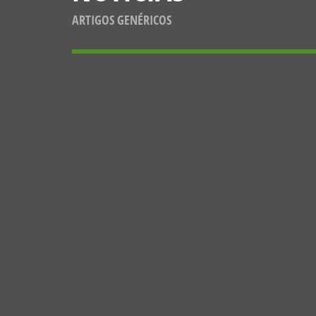
ARTIGOS GENÉRICOS
NOTÍCIAS
“A IMPORTÂNCIA DAS ABELHAS NO
EQUILÍBRIO DOS ECOSSISTEMAS”