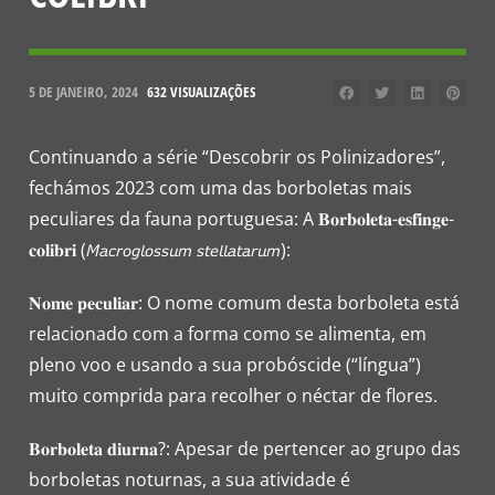
5 DE JANEIRO, 2024
632 VISUALIZAÇÕES
Continuando a série “Descobrir os Polinizadores”,
fechámos 2023 com uma das borboletas mais
peculiares da fauna portuguesa: A 𝐁𝐨𝐫𝐛𝐨𝐥𝐞𝐭𝐚-𝐞𝐬𝐟𝐢𝐧𝐠𝐞-
𝐜𝐨𝐥𝐢𝐛𝐫𝐢 (𝘔𝘢𝘤𝘳𝘰𝘨𝘭𝘰𝘴𝘴𝘶𝘮 𝘴𝘵𝘦𝘭𝘭𝘢𝘵𝘢𝘳𝘶𝘮):
𝐍𝐨𝐦𝐞 𝐩𝐞𝐜𝐮𝐥𝐢𝐚𝐫: O nome comum desta borboleta está
relacionado com a forma como se alimenta, em
pleno voo e usando a sua probóscide (“língua”)
muito comprida para recolher o néctar de flores.
𝐁𝐨𝐫𝐛𝐨𝐥𝐞𝐭𝐚 𝐝𝐢𝐮𝐫𝐧𝐚?: Apesar de pertencer ao grupo das
borboletas noturnas, a sua atividade é