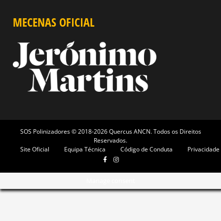
MECENAS OFICIAL
SOS Polinizadores © 2018-2026 Quercus ANCN. Todos os Direitos
Reservados.
Site Oficial
Equipa Técnica
Código de Conduta
Privacidade
Manage consent