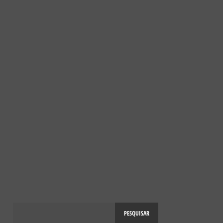
NOTÍCIAS
10 ANOS DO PROJETO SOS POLINIZADORES
10 DE ABRIL, 2025
PESQUISAR