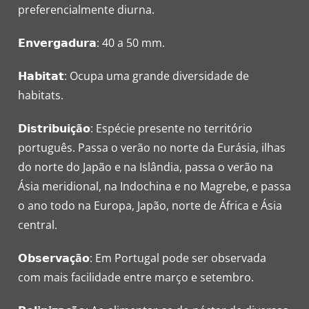
preferencialmente diurna.
𝗘𝗻𝘃𝗲𝗿𝗴𝗮𝗱𝘂𝗿𝗮: 40 a 50 mm.
𝗛𝗮𝗯𝗶𝘁𝗮𝘁: Ocupa uma grande diversidade de
habitats.
𝗗𝗶𝘀𝘁𝗿𝗶𝗯𝘂𝗶
çã
𝗼: Espécie presente no território
português. Passa o verão no norte da Eurásia, ilhas
do norte do Japão e na Islândia, passa o verão na
Ásia meridional, na Indochina e no Magrebe, e passa
o ano todo na Europa, Japão, norte de África e Ásia
central.
𝗢𝗯𝘀𝗲𝗿𝘃𝗮
çã
𝗼: Em Portugal pode ser observada
com mais facilidade entre março e setembro.