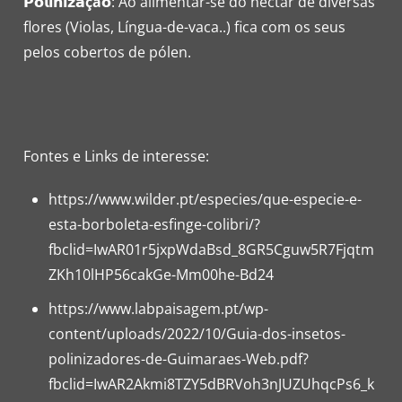
𝗣𝗼𝗹𝗶𝗻𝗶𝘇𝗮
çã
𝗼: Ao alimentar-se do néctar de diversas
flores (Violas, Língua-de-vaca..) fica com os seus
pelos cobertos de pólen.
Fontes e Links de interesse:
https://www.wilder.pt/especies/que-especie-e-
esta-borboleta-esfinge-colibri/?
fbclid=IwAR01r5jxpWdaBsd_8GR5Cguw5R7Fjqtm
ZKh10lHP56cakGe-Mm00he-Bd24
https://www.labpaisagem.pt/wp-
content/uploads/2022/10/Guia-dos-insetos-
polinizadores-de-Guimaraes-Web.pdf?
fbclid=IwAR2Akmi8TZY5dBRVoh3nJUZUhqcPs6_k