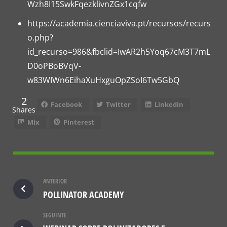
Wzh8I15SwkFqezklivnZGx1cqfw
https://academia.cienciaviva.pt/recursos/recurs
o.php?
id_recurso=986&fbclid=IwAR2h5Yoq67cM3T7mL
D0oPBoBVqV-
w83WIWn6EihaXuHxguOpZSoI6Tw5GbQ
2
Facebook
Twitter
Linkedin
Shares
Mix
Pinterest
ANTERIOR
POLLINATOR ACADEMY
SEGUINTE