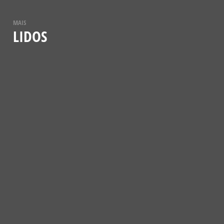
MAIS
LIDOS
NOTÍCIAS
VESPA-MAMUTE (MEGASCOLIA
MACULATA)
12 DE JULHO, 2021
CONHECER MAIS
NOTÍCIAS
A BORBOLETA-ESFINGE-COLIBRI
5 DE JANEIRO, 2024