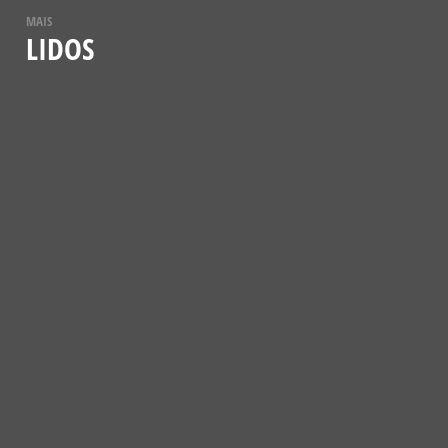
MAIS
LIDOS
NOTÍCIAS
VESPA-MAMUTE (MEGASCOLIA
MACULATA)
12 DE JULHO, 2021
CONHECER MAIS
NOTÍCIAS
A BORBOLETA-ESFINGE-COLIBRI
5 DE JANEIRO, 2024