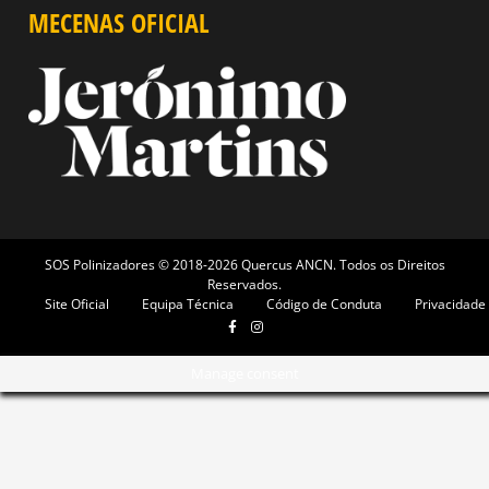
MECENAS OFICIAL
SOS Polinizadores © 2018-2026 Quercus ANCN. Todos os Direitos
Reservados.
Site Oficial
Equipa Técnica
Código de Conduta
Privacidade
Manage consent