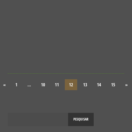
NOTÍCIAS
COMO FAZER UM JARDIM PARA POLINIZADORES?
INSCRIÇÕES ATÉ 19 DE MAIO.
5 DE MAIO, 2021
QUERCUS ANCN
LER MAIS
25
«
1
…
10
11
12
13
14
15
»
PESQUISAR