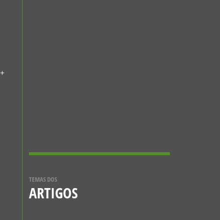
CONHECER MAIS
NOTÍCIAS
A ABELHA-
CARPINTEIRA
15 DE DEZEMBRO, 2023
 +
CONHECER MAIS
A ESTRATÉGIA
EUROPEIA 2030 PARA
A BIODIVERSIDADE
5 DE DEZEMBRO, 2021
TEMAS DOS
ARTIGOS