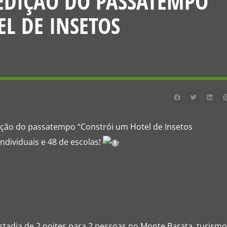
 EDIÇÃO DO PASSATEMPO
L DE INSETOS
ição do passatempo “Constrói um Hotel de Insetos
ndividuais e 48 de escolas!
adia de 2 noites para 2 pessoas no Monte Barata, turismo