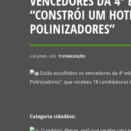
VENCEDORES DA 4ª
“CONSTRÓI UM HOTE
POLINIZADORES”
4 DE JUNHO, 2025
73 VISUALIZAÇÕES
Estão escolhidos os vencedores da 4ª ed
Polinizadores”, que recebeu 18 candidaturas i
Categoria cidadãos:
1º prémio: @mae_amil que recebe uma est