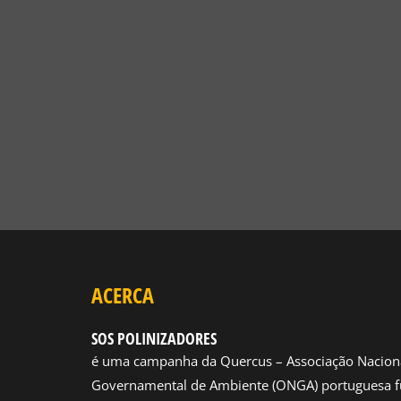
CONHECER MAIS
NOTÍCIAS
NOTÍCIAS
JERÓNIMO MARTINS AND QUERCUS
10 ANOS 
WORK TOGETHER TO PROTECT
POLINIZA
POLLINATORS
10 DE ABRIL, 20
17 DE ABRIL, 2025
ACERCA
SOS POLINIZADORES
é uma campanha da Quercus – Associação Nacion
Governamental de Ambiente (ONGA) portuguesa f