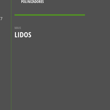
POLINIZADORES
17
MAIS
LIDOS
NOTÍCIAS
VESPA-MAMUTE
(MEGASCOLIA
MACULATA)
12 DE JULHO, 2021
CONHECER MAIS
NOTÍCIAS
A BORBOLETA-
ESFINGE-COLIBRI
5 DE JANEIRO, 2024