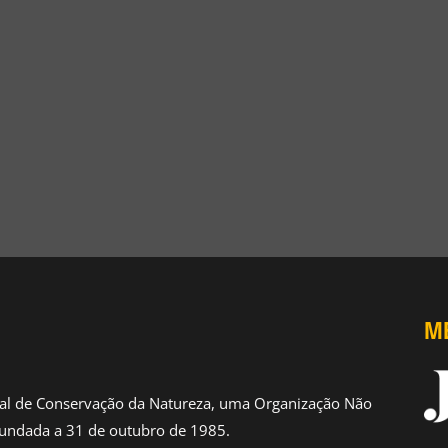
CONHECER MAIS
NOTÍCIAS
DO PROJETO SOS
REDE DE ESCOLAS AMIGAS DOS
DORES
POLINIZADORES
25
18 DE SETEMBRO, 2024
ME
al de Conservação da Natureza, uma Organização Não
undada a 31 de outubro de 1985.