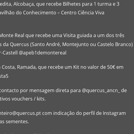
dita, Alcobaça, que recebe Bilhetes para 1 turma e 3
avilhão do Conhecimento – Centro Ciência Viva
Monte Real que recebe uma Visita guiada a um dos três
 da Quercus (Santo André, Montejunto ou Castelo Branco)
ber-Castell @apeb1demontereal
a Costa, Ramada, que recebe um Kit no valor de 50€ em
sta5
 contacto por mensagem direta para @quercus_ancn_ de
vos vouchers / kits.
teiro@quercus.pt com indicação do perfil de Instagram
as sementes.