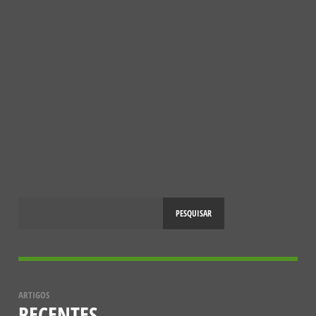
NOTÍCIAS
10 ANOS DO PROJETO SOS POLINIZADORES
10 DE ABRIL, 2025
PESQUISAR
ARTIGOS
RECENTES