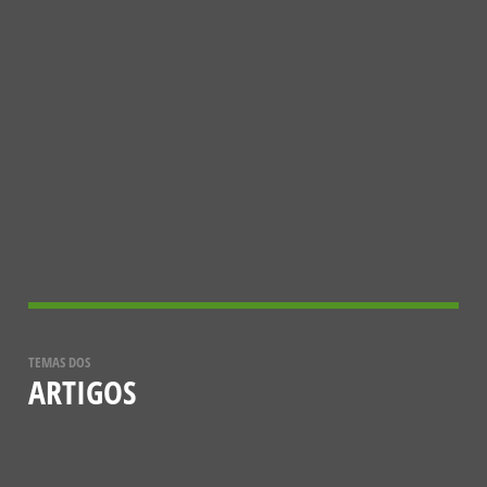
CONHECER MAIS
A ESTRATÉGIA EUROPEIA 2030 PARA
A BIODIVERSIDADE
5 DE DEZEMBRO, 2021
TEMAS DOS
ARTIGOS