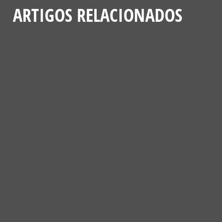
ARTIGOS RELACIONADOS
NOTÍCIAS
VENCEDORES DA 4ª EDIÇÃO DO PASSATEMPO “CONSTRÓI UM
HOTEL DE INSETOS POLINIZADORES”
4 DE JUNHO, 2025