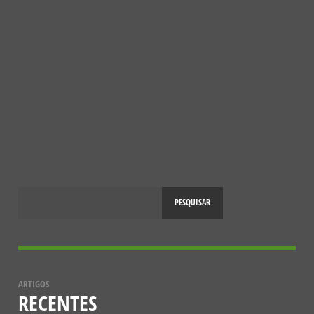
CONHECER MAIS
NOTÍCIAS
REDE DE ESCOLAS AMIGAS DOS POLINIZADORES
18 DE SETEMBRO, 2024
PESQUISAR
ARTIGOS
RECENTES