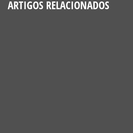
ARTIGOS RELACIONADOS
NOTÍCIAS
VENCEDORES DA 4ª EDIÇÃO DO PASSATEMPO “CONSTRÓI UM
HOTEL DE INSETOS POLINIZADORES”
4 DE JUNHO, 2025