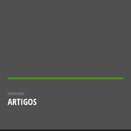
CONHECER MAIS
A ESTRATÉGIA EUROPEIA 2030 PARA
A BIODIVERSIDADE
5 DE DEZEMBRO, 2021
TEMAS DOS
ARTIGOS