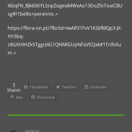
I6bqFN_BJk6SKYLSnpZogex84WxAo13DoZfoToaiCBU
sg#/1bellis+perennis
https://flora-on.pt/?fbclid=IwAR31FvV1KSkfMQp3-JX-
YH3bq-
z8GKHIHZk5TggrJ4G1QNMlGUpNFaVEQxk#1Trifoliu
m
1
Facebook
Twitter
Linkedin
Shares
Mix
Pinterest
ANTERIOR