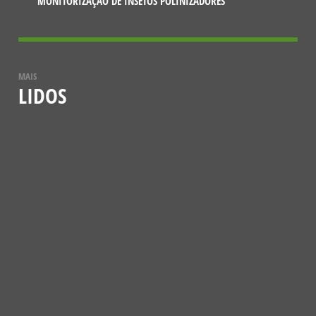
MONITORIZAÇÃO DE INSETOS POLINIZADORES
MAIS
LIDOS
NOTÍCIAS
VESPA-MAMUTE (MEGASCOLIA
MACULATA)
12 DE JULHO, 2021
CONHECER MAIS
NOTÍCIAS
A BORBOLETA-ESFINGE-COLIBRI
5 DE JANEIRO, 2024