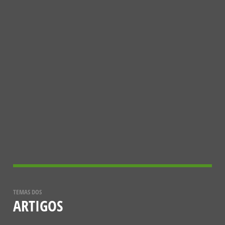
15 DE DEZEMBRO, 2023
CONHECER MAIS
A ESTRATÉGIA EUROPEIA 2030 PARA
A BIODIVERSIDADE
5 DE DEZEMBRO, 2021
TEMAS DOS
ARTIGOS