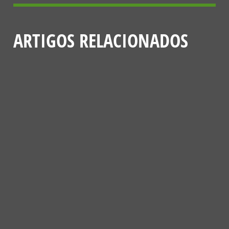
ARTIGOS RELACIONADOS
NOTÍCIAS
VENCEDORES DA 4ª EDIÇÃO DO PASSATEMPO “CONSTRÓI UM
HOTEL DE INSETOS POLINIZADORES”