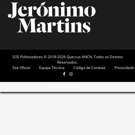
SOS Polinizadores © 2018-2026 Quercus ANCN. Todos os Direitos
Reservados.
Site Oficial
Equipa Técnica
Código de Conduta
Privacidade
Manage consent