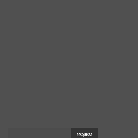
17 DE ABRIL, 2025
NOTÍCIAS
10 ANOS DO PROJETO SOS POLINIZADORES
10 DE ABRIL, 2025
PESQUISAR