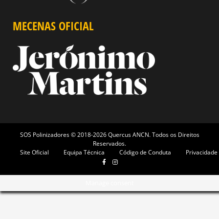
MECENAS OFICIAL
SOS Polinizadores © 2018-2026 Quercus ANCN. Todos os Direitos
Reservados.
Site Oficial
Equipa Técnica
Código de Conduta
Privacidade
Manage consent