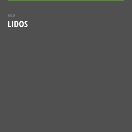
MAIS
LIDOS
NOTÍCIAS
VESPA-MAMUTE (MEGASCOLIA
MACULATA)
12 DE JULHO, 2021
CONHECER MAIS
NOTÍCIAS
A BORBOLETA-ESFINGE-COLIBRI
5 DE JANEIRO, 2024