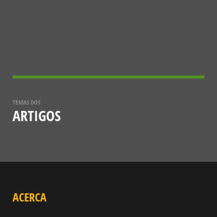
A ESTRATÉGIA EUROPEIA 2030 PARA
A BIODIVERSIDADE
5 DE DEZEMBRO, 2021
TEMAS DOS
ARTIGOS
ACERCA